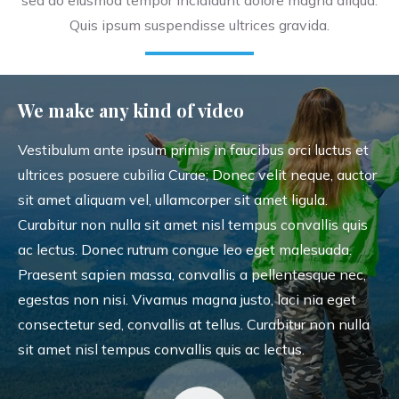
sed do eiusmod tempor incididunt dolore magna aliqua.
Quis ipsum suspendisse ultrices gravida.
We make any kind of video
Vestibulum ante ipsum primis in faucibus orci luctus et
ultrices posuere cubilia Curae; Donec velit neque, auctor
sit amet aliquam vel, ullamcorper sit amet ligula.
Curabitur non nulla sit amet nisl tempus convallis quis
ac lectus. Donec rutrum congue leo eget malesuada.
Praesent sapien massa, convallis a pellentesque nec,
egestas non nisi. Vivamus magna justo, laci nia eget
consectetur sed, convallis at tellus. Curabitur non nulla
sit amet nisl tempus convallis quis ac lectus.