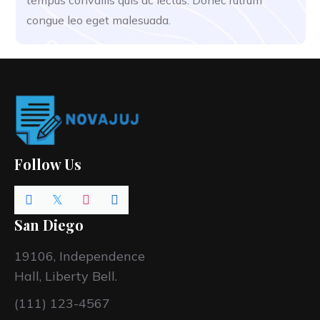
congue leo eget malesuada.
Follow Us
San Diego
19106, Independence
Hall, Liberty Bell.
(111) 123-4567